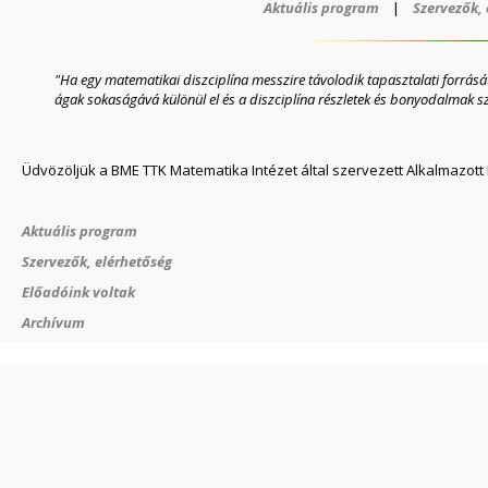
Aktuális program
|
Szervezők,
"Ha egy matematikai diszciplína messzire távolodik tapasztalati forrásátó
ágak sokaságává különül el és a diszciplína részletek és bonyodalmak s
Üdvözöljük a BME TTK Matematika Intézet által szervezett Alkalmazot
Aktuális program
Szervezők, elérhetőség
Előadóink voltak
Archívum