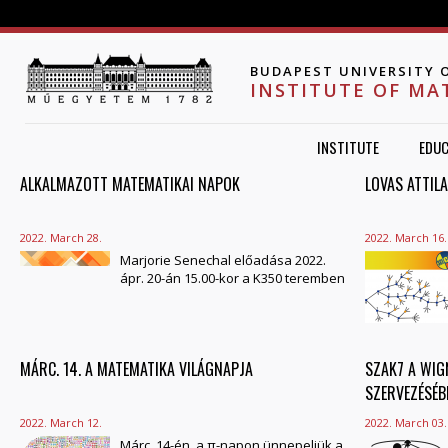
Jump to navigation
BUDAPEST UNIVERSITY 
INSTITUTE OF MA
INSTITUTE
EDUC
ALKALMAZOTT MATEMATIKAI NAPOK
PAGES
LOVAS ATTIL
2022. March 28.
2022. March 16.
Marjorie Senechal előadása 2022.
ápr. 20-án 15.00-kor a K350 teremben
MÁRC. 14. A MATEMATIKA VILÁGNAPJA
SZAK7 A WIG
SZERVEZÉSÉB
2022. March 12.
2022. March 03.
Márc. 14-én, a π-napon ünnepeljük a