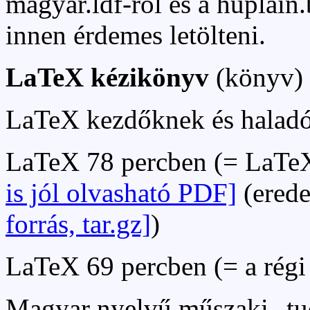
magyar.ldf-ről és a huplain.b
innen érdemes letölteni.
LaTeX kézikönyv
(könyv)
LaTeX kezdőknek és halad
LaTeX 78 percben (= LaTeX
is jól olvasható PDF]
(erede
forrás, tar.gz]
)
LaTeX 69 percben (= a rég
Magyar nyelvű műszaki--tu