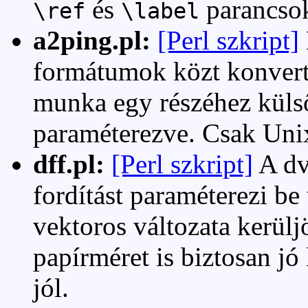
és
parancsok 
\ref
\label
a2ping.pl:
[Perl szkript]
formátumok közt konvert
munka egy részéhez küls
paraméterezve. Csak Unix
dff.pl:
[Perl szkript]
A dv
fordítást paraméterezi be
vektoros változata kerülj
papírméret is biztosan j
jól.