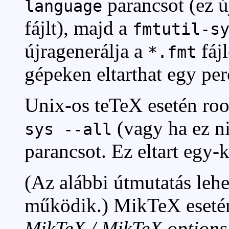
parancsot (ez ú
language
fájlt), majd a
fmtutil-s
újragenerálja a
fájl
*.fmt
gépeken eltarthat egy per
Unix-os teTeX esetén root
(vagy ha ez n
sys --all
parancsot. Ez eltart egy-k
(Az alábbi útmutatás leh
működik.) MikTeX esetén
MikTeX / MikTeX options