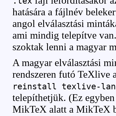
fájl lefordításakor 
.tex
hatására a fájlnév beleke
angol elválasztási minták
ami mindig telepítve va
szoktak lenni a magyar mi
A magyar elválasztási m
rendszeren futó TeXlive a
reinstall texlive-lan
telepíthetjük. (Ez egyben
MikTeX alatt a MikTeX be