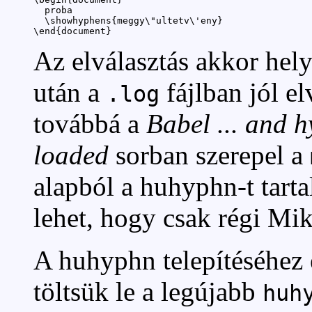
  proba

  \showhyphens{meggy\"ultetv\'eny}

\end{document}
Az elválasztás akkor hel
után a
fájlban jól el
.log
továbbá a
Babel ... and h
loaded
sorban szerepel a
alapból a huhyphn-t tart
lehet, hogy csak régi M
A huhyphn telepítéséhez
töltsük le a legújabb
huh