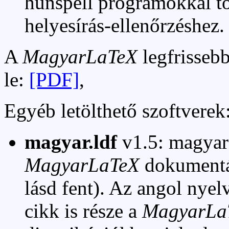
hunspell programokkal tö
helyesírás-ellenőrzéshez.
A
MagyarLaTeX
legfrisseb
le:
[PDF]
,
Egyéb letölthető szoftverek
magyar.ldf
v1.5: magyar 
MagyarLaTeX
dokumentác
lásd fent). Az angol ny
cikk is része a
MagyarLa