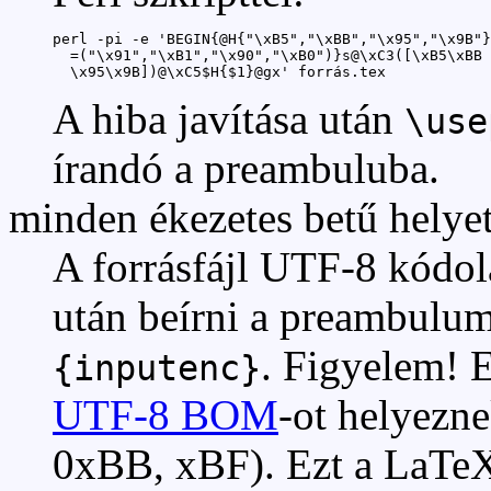
perl -pi -e 'BEGIN{@H{"\xB5","\xBB","\x95","\x9B"}

  =("\x91","\xB1","\x90","\xB0")}s@\xC3([\xB5\xBB

  \x95\x9B])@\xC5$H{$1}@gx' forrás.tex
A hiba javítása után
\use
írandó a preambuluba.
minden ékezetes betű helye
A forrásfájl UTF-8 kódo
után beírni a preambulu
. Figyelem! 
{inputenc}
UTF-8 BOM
-ot helyeznek
0xBB, xBF). Ezt a LaTeX-f