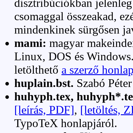
disztribúciókban jelenleg
csomaggal összeakad, ezér
mindenkinek sürgősen ja
mami:
magyar makeindex
Linux, DOS és Windows
letölthető
a szerző honlap
huplain.bst.
Szabó Péter
huhyph.tex, huhyph*.te
[leírás, PDF]
,
[letöltés, Z
TypoTeX honlapjáról.