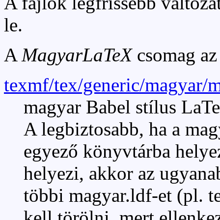
A fájlok legfrissebb változa
le.
A
MagyarLaTeX
csomag az a
texmf/tex/generic/magyar/m
magyar Babel stílus LaTe
A legbiztosabb, ha a ma
egyező könyvtárba helyez
helyezi, akkor az ugyana
többi magyar.ldf-et (pl. 
kell törölni, mert ellenke