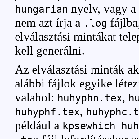
nyelv, vagy a
hungarian
nem azt írja a
fájlb
.log
elválasztási mintákat tele
kell generálni.
Az elválasztási minták ak
alábbi fájlok egyike léte
valahol:
,
huhyphn.tex
h
,
huhyphf.tex
huhyphc.t
például a
kpsewhich huh