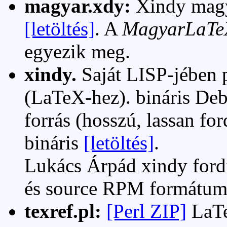
magyar.xdy:
Xindy magya
[letöltés]
. A
MagyarLaTe
egyezik meg.
xindy.
Saját LISP-jében 
(LaTeX-hez). bináris De
forrás (hosszú, lassan fo
bináris
[letöltés]
.
Lukács Árpád xindy ford
és source RPM formátu
texref.pl:
[Perl ZIP]
LaTe