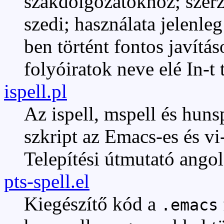
szakdolgozatokhoz; szerz
szedi; használata jelenleg
ben történt fontos javítá
folyóiratok neve elé In-t 
ispell.pl
Az ispell, mspell és huns
szkript az Emacs-es és vi
Telepítési útmutató angol 
pts-spell.el
Kiegészítő kód a
.emacs