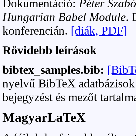
Dokumentáció:
Péter Szabó
Hungarian Babel Module
.
konferencián.
[diák, PDF]
Rövidebb leírások
bibtex_samples.bib:
[BibT
nyelvű BibTeX adatbázisok 
bejegyzést és mezőt tartalm
MagyarLaTeX