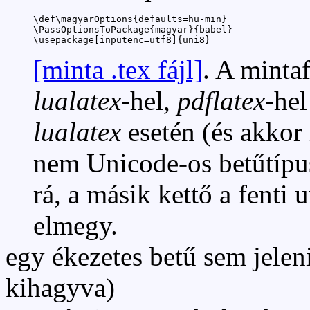
\def\magyarOptions{defaults=hu-min}

\PassOptionsToPackage{magyar}{babel}

\usepackage[inputenc=utf8]{uni8}
[minta .tex fájl]
. A mintaf
lualatex
-hel,
pdflatex
-hel
lualatex
esetén (és akkor 
nem Unicode-os betűtípu
rá, a másik kettő a fenti
elmegy.
egy ékezetes betű sem jelen
kihagyva)