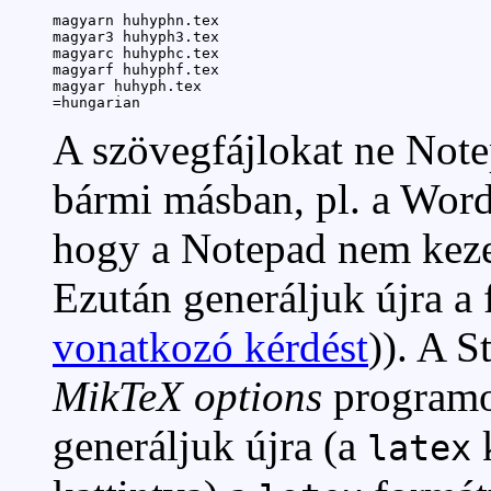
magyarn huhyphn.tex

magyar3 huhyph3.tex

magyarc huhyphc.tex

magyarf huhyphf.tex

magyar huhyph.tex

=hungarian
A szövegfájlokat ne Not
bármi másban, pl. a Wor
hogy a Notepad nem kezel
Ezután generáljuk újra a
vonatkozó kérdést
)). A S
MikTeX options
programo
generáljuk újra (a
k
latex