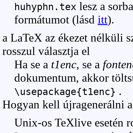
lesz a sorba
huhyphn.tex
formátumot (lásd
itt
).
a LaTeX az ékezet nélküli sz
rosszul választja el
Ha se a
t1enc
, se a
fonten
dokumentum, akkor tölts
.
\usepackage{t1enc}
Hogyan kell újragenerálni
Unix-os TeXlive esetén ro