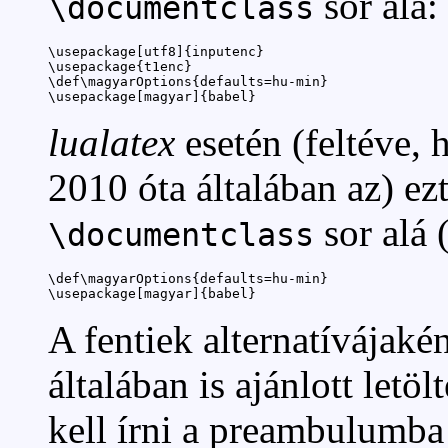
sor alá:
\documentclass
\usepackage[utf8]{inputenc}

\usepackage{t1enc}

\def\magyarOptions{defaults=hu-min}

\usepackage[magyar]{babel}
lualatex
esetén (feltéve, 
2010 óta általában az) ez
sor alá (
\documentclass
\def\magyarOptions{defaults=hu-min}

\usepackage[magyar]{babel}
A fentiek alternatívájaké
általában is ajánlott letöl
kell írni a preambulumba