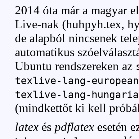
2014 óta már a magyar elv
Live-nak (huhpyh.tex, hy
de alapból nincsenek tele
automatikus szóelválasz
Ubuntu rendszereken az
texlive-lang-european
texlive-lang-hungaria
(mindkettőt ki kell próbál
latex
és
pdflatex
esetén ez