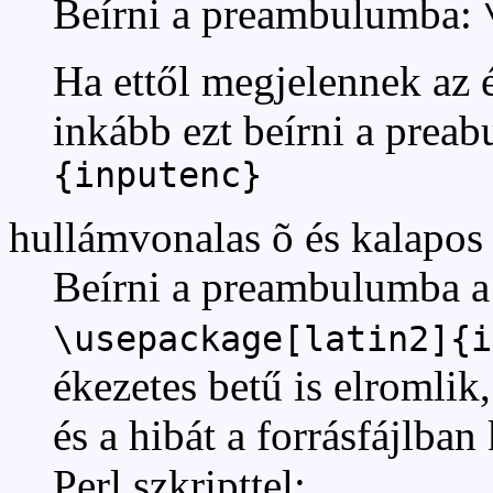
Beírni a preambulumba:
Ha ettől megjelennek az é
inkább ezt beírni a prea
{inputenc}
hullámvonalas õ és kalapos
Beírni a preambulumba a 
\usepackage[latin2]{i
ékezetes betű is elromlik
és a hibát a forrásfájlban 
Perl szkripttel: