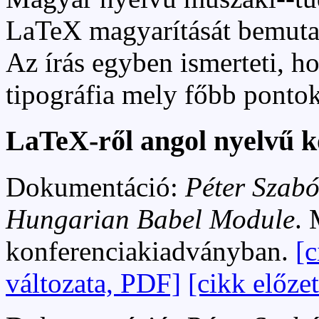
LaTeX magyarítását bemutat
Az írás egyben ismerteti, h
tipográfia mely főbb pontok
LaTeX-ről angol nyelvű k
Dokumentáció:
Péter Szabó
Hungarian Babel Module
.
konferenciakiadványban.
[
változata, PDF]
[cikk előzet