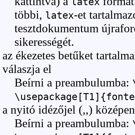
kattintva) a
formátu
latex
többi,
-et tartalma
latex
tesztdokumentum újrafordí
sikerességét.
az ékezetes betűket tartal
válaszja el
Beírni a preambulumba:
\usepackage[T1]{fonte
a nyitó idézőjel (,,) középen
Beírni a preambulumba: