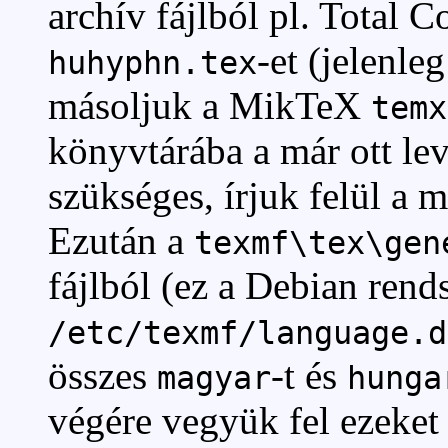
archív fájlból pl. Total
-et (jelenle
huhyphn.tex
másoljuk a MikTeX
temx
könyvtárába a már ott le
szükséges, írjuk felül a 
Ezután a
texmf\tex\gen
fájlból (ez a Debian rend
/etc/texmf/language.d
összes
-t és
magyar
hunga
végére vegyük fel ezeket 