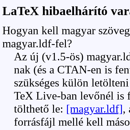
LaTeX hibaelhárító var
Hogyan kell magyar szövege
magyar.ldf-fel?
Az új (v1.5-ös) magyar.l
nak (és a CTAN-en is fent
szükséges külön letölteni 
TeX Live-ban levőnél is f
tölthető le:
[magyar.ldf]
,
forrásfájl mellé kell máso