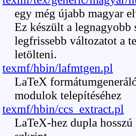
egy még újabb magyar el
Ez készült a legnagyobb s
legfrissebb változatot a 
letölteni.
texmf/hbin/lafmtgen.pl
LaTeX formátumgeneráló P
modulok telepítéséhez
texmf/hbin/ccs_extract.pl
LaTeX-hez dupla hosszú 