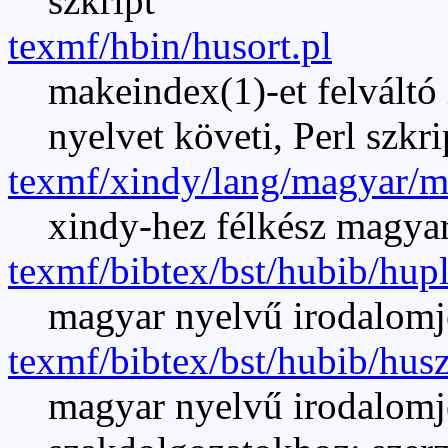
szkript
texmf/hbin/husort.pl
makeindex(1)-et felváltó
nyelvet követi, Perl szkri
texmf/xindy/lang/magyar/
xindy-hez félkész magya
texmf/bibtex/bst/hubib/hupl
magyar nyelvű irodalomj
texmf/bibtex/bst/hubib/husz
magyar nyelvű irodalomj