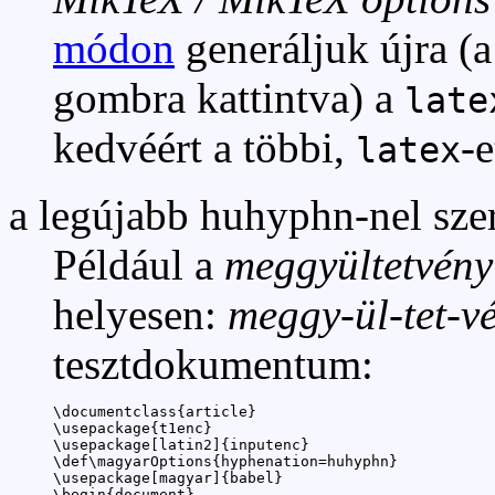
módon
generáljuk újra (
gombra kattintva) a
late
kedvéért a többi,
-
latex
a legújabb huhyphn-nel szer
Például a
meggyültetvény
helyesen:
meggy-ül-tet-v
tesztdokumentum:
\documentclass{article}

\usepackage{t1enc}

\usepackage[latin2]{inputenc}

\def\magyarOptions{hyphenation=huhyphn}

\usepackage[magyar]{babel}

\begin{document}
