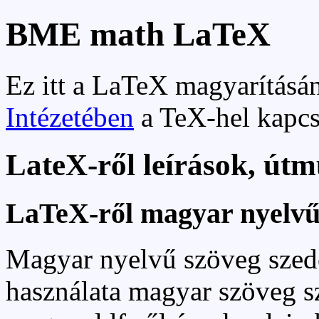
BME math LaTeX
Ez itt a LaTeX magyarításán
Intézetében
a TeX-hel kapcso
LateX-ről leírások, út
LaTeX-ről magyar nyelvű 
Magyar nyelvű szöveg sze
használata magyar szöveg s