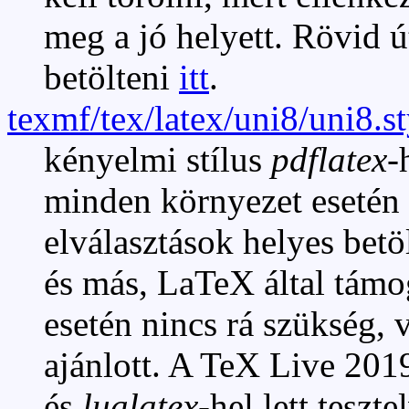
meg a jó helyett. Rövid ú
betölteni
itt
.
texmf/tex/latex/uni8/uni8.s
kényelmi stílus
pdflatex
-
minden környezet esetén 
elválasztások helyes betö
és más, LaTeX által támo
esetén nincs rá szükség, 
ajánlott. A TeX Live 201
és
lualatex
-hel lett teszte