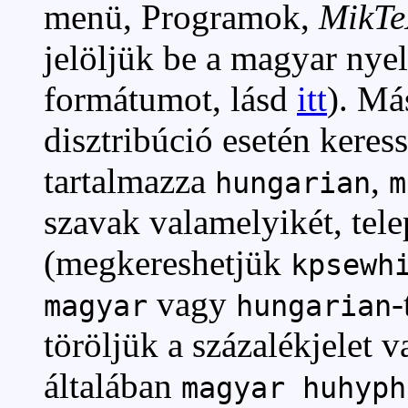
menü, Programok,
MikTe
jelöljük be a magyar nyel
formátumot, lásd
itt
). Má
disztribúció esetén kere
tartalmazza
,
hungarian
m
szavak valamelyikét, tel
(megkereshetjük
kpsewh
vagy
-
magyar
hungarian
töröljük a százalékjelet v
általában
magyar huhyph