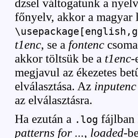
dzsel váltogatunk a nyelv
főnyelv, akkor a magyar l
\usepackage[english,g
t1enc
, se a
fontenc
csomag
akkor töltsük be a
t1enc
-
megjavul az ékezetes bet
elválasztása. Az
inputenc
az elválasztásra.
Ha ezután a
fájlban
.log
patterns for ..., loaded
-b