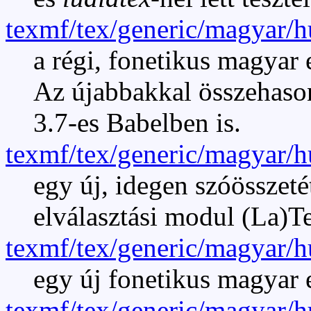
texmf/tex/generic/magyar/
a régi, fonetikus magyar
Az újabbakkal összehason
3.7-es Babelben is.
texmf/tex/generic/magyar/
egy új, idegen szóösszeté
elválasztási modul (La)T
texmf/tex/generic/magyar/h
egy új fonetikus magyar 
texmf/tex/generic/magyar/