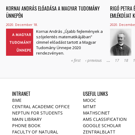
KORNAI ANDRÁS ELŐADÁSA A MAGYAR TUDOMÁNY
RIGÓ PETRA 
ÜNNEPÉN
EMLÉKDÍJAT 
2020. December 18.
2020. December
Kornai András „Újabb fejlemények a
szójelentés matematikájában”
címmel előadást tartott a Magyar
Tudomány Ünnepe 2020
rendezvényen.
« first
‹ previous
…
17
18
INTRANET
USEFUL LINKS
BME
MOOC
CENTRAL ACADEMIC OFFICE
MTMT
NEPTUN FOR STUDENTS
MATHSCINET
MAIN LIBRARY
AMS CLASSIFICATION
PHONE BOOK
GOOGLE SCHOLAR
FACULTY OF NATURAL
ZENTRALBLATT