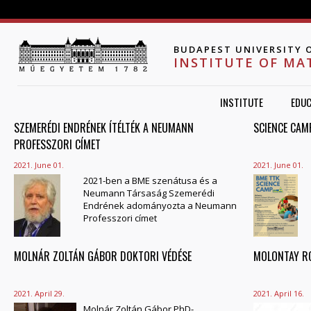
Jump to navigation
BUDAPEST UNIVERSITY 
INSTITUTE OF MA
INSTITUTE
EDUC
SZEMERÉDI ENDRÉNEK ÍTÉLTÉK A NEUMANN
PAGES
SCIENCE CAM
PROFESSZORI CÍMET
2021. June 01.
2021. June 01.
2021-ben a BME szenátusa és a
Neumann Társaság Szemerédi
Endrének adományozta a Neumann
Professzori címet
MOLNÁR ZOLTÁN GÁBOR DOKTORI VÉDÉSE
MOLONTAY R
2021. April 29.
2021. April 16.
Molnár Zoltán Gábor PhD-