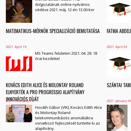
dolgozatának online nyilvános
védése 2021. máj. 12-én 13.00-kor
MATEMATIKUS-MÉRNÖK SPECIALIZÁCIÓ BEMUTATÁSA
FATMA ABDEL
2021. April 15.
2021. April 03.
MS Teams felületen 2021. 04. 28. 18
órai kezdettel
KOVÁCS EDITH ALICE ÉS MOLONTAY ROLAND
SZÁNTAI TAM
ELNYERTÉK A PRO PROGRESSIO ALAPÍTVÁNY
INNOVÁCIÓS DÍJÁT
2021. February 17.
2021. January 06
Hováth Gábor (VIK), Kovács Edith Alice
és Molontay Roland
telekommunikációs anomáliákra
vonatkozó fejlesztését tüntette ki az
alapítvány.