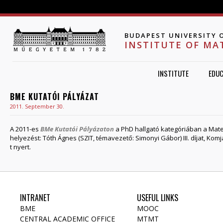
Jump to navigation
BUDAPEST UNIVERSITY 
INSTITUTE OF MA
INSTITUTE
EDUC
BME KUTATÓI PÁLYÁZAT
2011. September 30.
A 2011-es
BM
e
Kutatói Pályázaton
a PhD hallgató kategóriában a Mate
helyezést: Tóth Ágnes (SZIT, témavezető: Simonyi Gábor) III. díjat, Ko
t nyert.
INTRANET
USEFUL LINKS
BME
MOOC
CENTRAL ACADEMIC OFFICE
MTMT