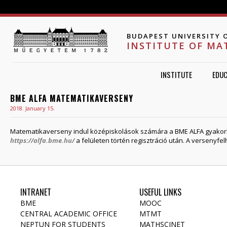
Jump to navigation
BUDAPEST UNIVERSITY 
INSTITUTE OF MA
INSTITUTE
EDUC
BME ALFA MATEMATIKAVERSENY
2018. January 15.
Matematikaverseny indul középiskolások számára a BME ALFA gyakorl
https://alfa.bme.hu/
a felületen történ regisztráció után. A versenyfe
INTRANET
USEFUL LINKS
BME
MOOC
CENTRAL ACADEMIC OFFICE
MTMT
NEPTUN FOR STUDENTS
MATHSCINET