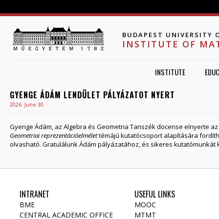
Jump to navigation
BUDAPEST UNIVERSITY 
INSTITUTE OF MA
INSTITUTE
EDUC
GYENGE ÁDÁM LENDÜLET PÁLYÁZATOT NYERT
2026. June 30.
Gyenge Ádám, az Algebra és Geometria Tanszék docense elnyerte az M
Geometriai reprezentációelmélet
témájú kutatócsoport alapítására fordít
olvasható. Gratulálunk Ádám pályázatához, és sikeres kutatómunkát 
INTRANET
USEFUL LINKS
BME
MOOC
CENTRAL ACADEMIC OFFICE
MTMT