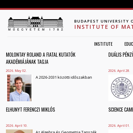
Jump to navigation
BUDAPEST UNIVERSITY 
INSTITUTE OF MA
INSTITUTE
EDUC
MOLONTAY ROLAND A FIATAL KUTATÓK
PAGES
DUÁLIS PÉN
AKADÉMIÁJÁNAK TAGJA
2026. May 02.
2026. April 28.
A 2026-2031 közötti időszakban
ELHUNYT FERENCZI MIKLÓS
SCIENCE CAM
2026. April 10.
2026. April 01.
Az Algebra és Geometria Tanszék