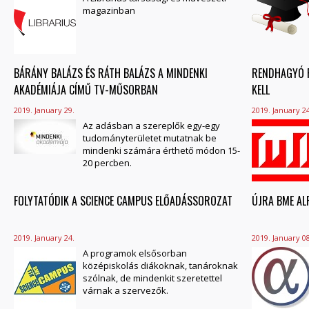
magazinban
BÁRÁNY BALÁZS ÉS RÁTH BALÁZS A MINDENKI
RENDHAGYÓ FI
AKADÉMIÁJA CÍMŰ TV-MŰSORBAN
KELL
2019. January 29.
2019. January 24
Az adásban a szereplők egy-egy
tudományterületet mutatnak be
mindenki számára érthető módon 15-
20 percben.
FOLYTATÓDIK A SCIENCE CAMPUS ELŐADÁSSOROZAT
ÚJRA BME AL
2019. January 24.
2019. January 08
A programok elsősorban
középiskolás diákoknak, tanároknak
szólnak, de mindenkit szeretettel
várnak a szervezők.