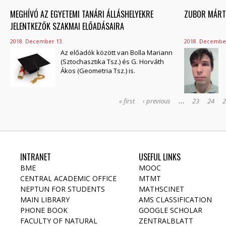
MEGHÍVÓ AZ EGYETEMI TANÁRI ÁLLÁSHELYEKRE
ZUBOR MÁRTO
JELENTKEZŐK SZAKMAI ELŐADÁSAIRA
2018. December 13.
2018. December
Az előadók között van Bolla Mariann
(Sztochasztika Tsz.) és G. Horváth
Ákos (Geometria Tsz.) is.
« first
‹ previous
…
23
24
INTRANET
USEFUL LINKS
BME
MOOC
CENTRAL ACADEMIC OFFICE
MTMT
NEPTUN FOR STUDENTS
MATHSCINET
MAIN LIBRARY
AMS CLASSIFICATION
PHONE BOOK
GOOGLE SCHOLAR
FACULTY OF NATURAL
ZENTRALBLATT