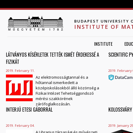
Jump to navigation
BUDAPEST UNIVERSITY 
INSTITUTE OF MA
INSTITUTE
EDUC
LÁTVÁNYOS KÍSÉRLETEK TETTÉK ISMÉT ÉRDEKESSÉ A
PAGES
SCIENTIFIC 
FIZIKÁT
2019. February 11.
2019. February 
Az elektromosságtannal és a
hőtannal ismerkedett a
középiskolásokból álló közönség a
Fizikai Intézet Tehetséggondozó
mérési szakkörének
zárófoglalkozásán.
INTERJÚ ETESI GÁBORRAL
KOLOSSVÁRY 
2019. February 04.
2019. January 29
A Librarius társasági és művészeti