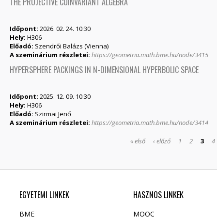
THE PROJECTIVE COINVARIANT ALGEBRA
Időpont:
2026. 02. 24. 10:30
Hely:
H306
Előadó:
Szendrői Balázs (Vienna)
A szeminárium részletei:
https://geometria.math.bme.hu/node/3415
HYPERSPHERE PACKINGS IN N-DIMENSIONAL HYPERBOLIC SPACE
Időpont:
2025. 12. 09. 10:30
Hely:
H306
Előadó:
Szirmai Jenő
A szeminárium részletei:
https://geometria.math.bme.hu/node/3414
OLDALAK
« első
‹ előző
1
2
3
4
EGYETEMI LINKEK
HASZNOS LINKEK
BME
MOOC