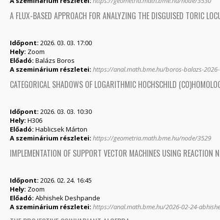
A szeminárium részletei:
https://geometria.math.bme.hu/node/3530
A FLUX-BASED APPROACH FOR ANALYZING THE DISGUISED TORIC LO
Időpont:
2026. 03. 03. 17:00
Hely:
Zoom
Előadó:
Balázs Boros
A szeminárium részletei:
https://anal.math.bme.hu/boros-balazs-2026
CATEGORICAL SHADOWS OF LOGARITHMIC HOCHSCHILD (CO)HOMOLO
Időpont:
2026. 03. 03. 10:30
Hely:
H306
Előadó:
Hablicsek Márton
A szeminárium részletei:
https://geometria.math.bme.hu/node/3529
IMPLEMENTATION OF SUPPORT VECTOR MACHINES USING REACTION 
Időpont:
2026. 02. 24. 16:45
Hely:
Zoom
Előadó:
Abhishek Deshpande
A szeminárium részletei:
https://anal.math.bme.hu/2026-02-24-abhis