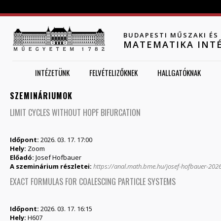
Jump to navigation
BUDAPESTI MŰSZAKI É
MATEMATIKA INT
INTÉZETÜNK
FELVÉTELIZŐKNEK
HALLGATÓKNAK
SZEMINÁRIUMOK
LIMIT CYCLES WITHOUT HOPF BIFURCATION
Időpont:
2026. 03. 17. 17:00
Hely:
Zoom
Előadó:
Josef Hofbauer
A szeminárium részletei:
https://anal.math.bme.hu/josef-hofbauer-202
EXACT FORMULAS FOR COALESCING PARTICLE SYSTEMS
Időpont:
2026. 03. 17. 16:15
Hely:
H607