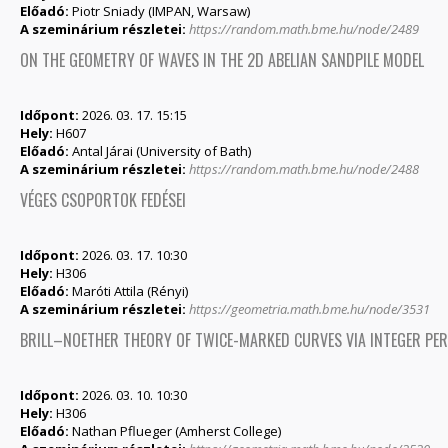
Előadó:
Piotr Sniady (IMPAN, Warsaw)
A szeminárium részletei:
https://random.math.bme.hu/node/2489
ON THE GEOMETRY OF WAVES IN THE 2D ABELIAN SANDPILE MODEL
Időpont:
2026. 03. 17. 15:15
Hely:
H607
Előadó:
Antal Járai (University of Bath)
A szeminárium részletei:
https://random.math.bme.hu/node/2488
VÉGES CSOPORTOK FEDÉSEI
Időpont:
2026. 03. 17. 10:30
Hely:
H306
Előadó:
Maróti Attila (Rényi)
A szeminárium részletei:
https://geometria.math.bme.hu/node/3531
BRILL–NOETHER THEORY OF TWICE-MARKED CURVES VIA INTEGER PE
Időpont:
2026. 03. 10. 10:30
Hely:
H306
Előadó:
Nathan Pflueger (Amherst College)