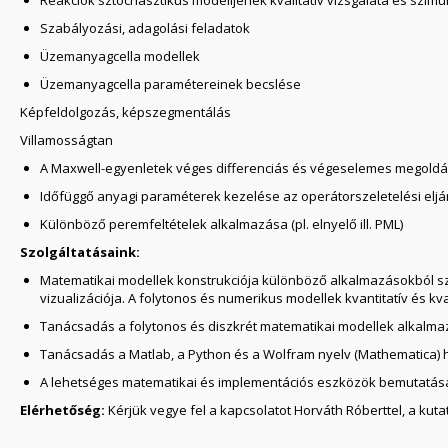
Reakciók sztochasztikus modelljének kvalitatív vizsgálata és szimul
Szabályozási, adagolási feladatok
Üzemanyagcella modellek
Üzemanyagcella paramétereinek becslése
Képfeldolgozás, képszegmentálás
Villamosságtan
A Maxwell-egyenletek véges differenciás és végeselemes megoldása 
Időfüggő anyagi paraméterek kezelése az operátorszeletelési elj
Különböző peremfeltételek alkalmazása (pl. elnyelő ill. PML)
Szolgáltatásaink:
Matematikai modellek konstrukciója különböző alkalmazásokból 
vizualizációja. A folytonos és numerikus modellek kvantitatív és kv
Tanácsadás a folytonos és diszkrét matematikai modellek alkalm
Tanácsadás a Matlab, a Python és a Wolfram nyelv (Mathematica)
A lehetséges matematikai és implementációs eszközök bemutatá
Elérhetőség:
Kérjük vegye fel a kapcsolatot Horváth Róberttel, a kut