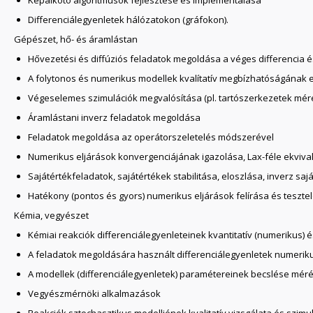
Képalkotó algoritmusok fejlesztése és implementálása
Differenciálegyenletek hálózatokon (gráfokon).
Gépészet, hő- és áramlástan
Hővezetési és diffúziós feladatok megoldása a véges differencia
A folytonos és numerikus modellek kvalítatív megbízhatóságának 
Végeselemes szimulációk megvalósítása (pl. tartószerkezetek mé
Áramlástani inverz feladatok megoldása
Feladatok megoldása az operátorszeletelés módszerével
Numerikus eljárások konvergenciájának igazolása, Lax-féle ekvival
Sajátértékfeladatok, sajátértékek stabilitása, eloszlása, inverz saj
Hatékony (pontos és gyors) numerikus eljárások felírása és teszt
Kémia, vegyészet
Kémiai reakciók differenciálegyenleteinek kvantitatív (numerikus) és
A feladatok megoldására használt differenciálegyenletek numerikus
A modellek (differenciálegyenletek) paramétereinek becslése méré
Vegyészmérnöki alkalmazások