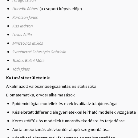
Faragó István
Horváth Róbert
(a csoport képviselője)
Karátson János
Kiss Márton
Lovas Attila
Mincsovics Miklós
Svantnerné Sebestyén Gabriella
Takács Bálint Máté
Tóth János
Kutatási területeink:
Alkalmazott valószínűségszámítás és statisztika
Biomatematika, orvosi alkalmazások
Epidemiológiai modellek és ezek kvalitatív tulajdonságai
Késleltetett differenciálegyenletekkel leírható modellek vizsgálata
Keresztdiffúziós modellek tumornövekedésre és terjedésre
Aorta aneurizmák aktívkontúr alapú szegmentálása