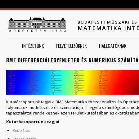
Jump to navigation
BUDAPESTI MŰSZAKI É
MATEMATIKA INT
INTÉZETÜNK
FELVÉTELIZŐKNEK
HALLGATÓKNAK
BME DIFFERENCIÁLEGYENLETEK ÉS NUMERIKUS SZÁMÍT
Kutatócsoportunk tagjai a BME Matematika Intézet Analízis és Operáció
folyamatok modellezése és szimulációja, ill. egyéb számítógépes mode
tapasztalattal rendelkeznek ezen terület kutatásában és oktatásában,
Kutatócsoportunk tagjai:
Boda Lívia