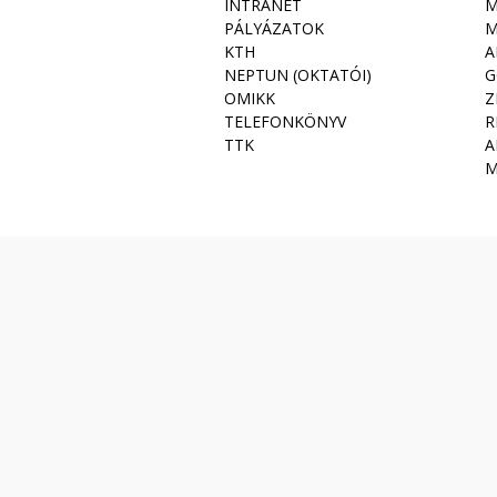
INTRANET
M
PÁLYÁZATOK
M
KTH
A
NEPTUN (OKTATÓI)
G
OMIKK
Z
TELEFONKÖNYV
R
TTK
A
M