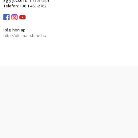
Egry József u. 1. (
Térkép
)
Telefon: +36 1 463-2762
Régi honlap:
http://old.math.bme.hu