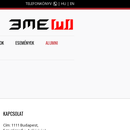
TELEFONKÖNYV
|
HU
|
EN
M
OK
ESEMÉNYEK
ALUMNI
KAPCSOLAT
Cím: 1111 Budapest,