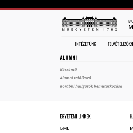
B
M
INTÉZETÜNK
FELVÉTELIZŐKN
ALUMNI
Köszöntő
Alumni találkozó
Korábbi hallgatók bemutatkozása
EGYETEMI LINKEK
H
BME
M