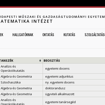
Jump to navigation
UDAPESTI MŰSZAKI ÉS GAZDASÁGTUDOMÁNYI EGYETE
ATEMATIKA INTÉZET
EK
HALLGATÓKNAK
OKTATÁS
KUTATÁS
SZOLGÁLTATÁS
TANSZÉK
BEOSZTÁS
Analízis és
egyetemi docens
Operációkutatás
Algebra és Geometria
egyetemi adjunktus
Sztochasztika
ny. egyetemi docens
Algebra és Geometria
doktorandusz
Algebra és Geometria
ügyviteli alkalmazott
Analízis és
egyetemi tanársegéd
Operációkutatás