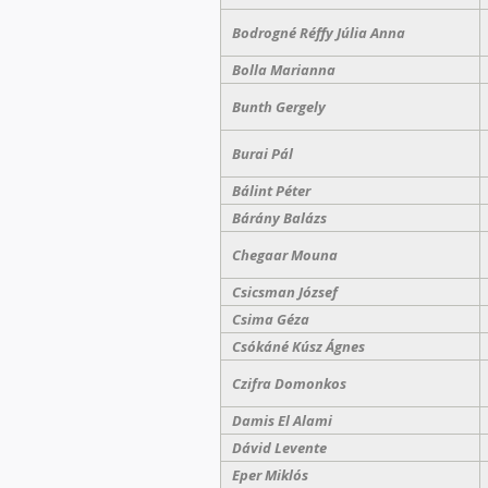
Bodrogné Réffy Júlia Anna
Bolla Marianna
Bunth Gergely
Burai Pál
Bálint Péter
Bárány Balázs
Chegaar Mouna
Csicsman József
Csima Géza
Csókáné Kúsz Ágnes
Czifra Domonkos
Damis El Alami
Dávid Levente
Eper Miklós