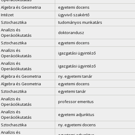
Algebra és Geometria
egyetemi docens
Intézet
ügyvivő szakértő
Sztochasztika
tudományos munkatárs
Analízis és
doktorandusz
Operációkutatás
Sztochasztika
egyetemi docens
Analízis és
igazgatási ügyintéző
Operációkutatás
Analízis és
igazgatási ügyintéző
Operációkutatás
Algebra és Geometria
ny. egyetemi tanár
Algebra és Geometria
egyetemi docens
Sztochasztika
egyetemi tanár
Analízis és
professor emeritus
Operációkutatás
Analízis és
egyetemi adjunktus
Operációkutatás
Sztochasztika
ny. egyetemi docens
Analízis és
egyetemi adjunktus