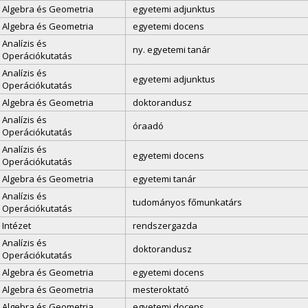
Algebra és Geometria
egyetemi adjunktus
Algebra és Geometria
egyetemi docens
Analízis és
ny. egyetemi tanár
Operációkutatás
Analízis és
egyetemi adjunktus
Operációkutatás
Algebra és Geometria
doktorandusz
Analízis és
óraadó
Operációkutatás
Analízis és
egyetemi docens
Operációkutatás
Algebra és Geometria
egyetemi tanár
Analízis és
tudományos főmunkatárs
Operációkutatás
Intézet
rendszergazda
Analízis és
doktorandusz
Operációkutatás
Algebra és Geometria
egyetemi docens
Algebra és Geometria
mesteroktató
Algebra és Geometria
egyetemi docens