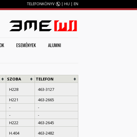
TELEFONKÖNYV
|
HU
|
EN
M
OK
ESEMÉNYEK
ALUMNI
SZOBA
TELEFON
H228
463-3127
H221
463-2665
-
-
-
-
H222
463-⁠⁠2645
H.404
463-2482