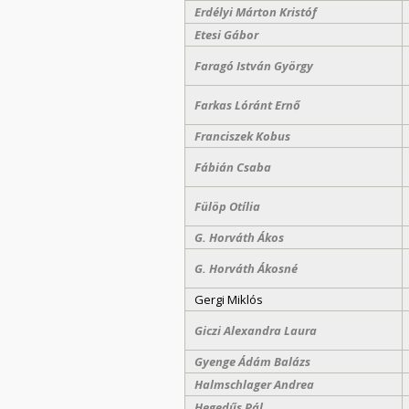
Erdélyi Márton Kristóf
Etesi Gábor
Faragó István György
Farkas Lóránt Ernő
Franciszek Kobus
Fábián Csaba
Fülöp Otília
G. Horváth Ákos
G. Horváth Ákosné
Gergi Miklós
Giczi Alexandra Laura
Gyenge Ádám Balázs
Halmschlager Andrea
Hegedűs Pál