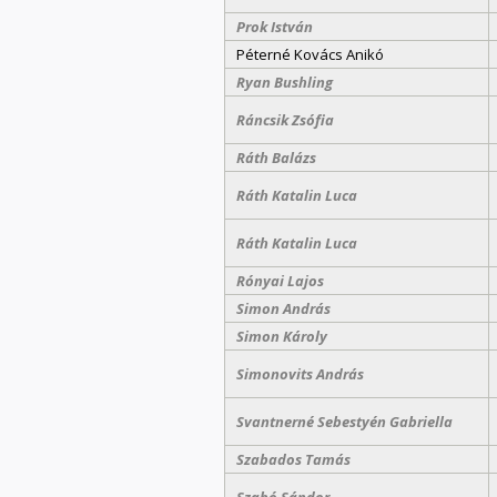
Prok István
Péterné Kovács Anikó
Ryan Bushling
Ráncsik Zsófia
Ráth Balázs
Ráth Katalin Luca
Ráth Katalin Luca
Rónyai Lajos
Simon András
Simon Károly
Simonovits András
Svantnerné Sebestyén Gabriella
Szabados Tamás
Szabó Sándor