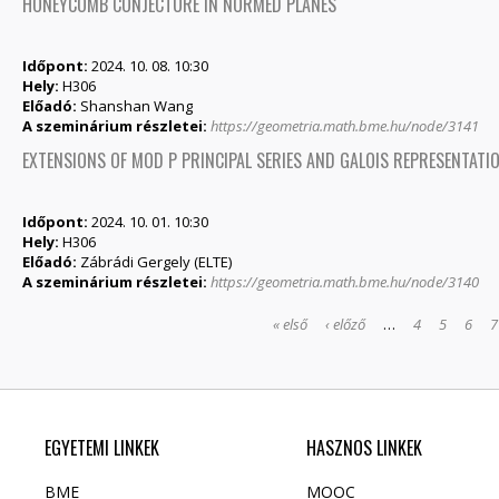
HONEYCOMB CONJECTURE IN NORMED PLANES
Időpont:
2024. 10. 08. 10:30
Hely:
H306
Előadó:
Shanshan Wang
A szeminárium részletei:
https://geometria.math.bme.hu/node/3141
EXTENSIONS OF MOD P PRINCIPAL SERIES AND GALOIS REPRESENTATI
Időpont:
2024. 10. 01. 10:30
Hely:
H306
Előadó:
Zábrádi Gergely (ELTE)
A szeminárium részletei:
https://geometria.math.bme.hu/node/3140
OLDALAK
« első
‹ előző
…
4
5
6
7
EGYETEMI LINKEK
HASZNOS LINKEK
BME
MOOC