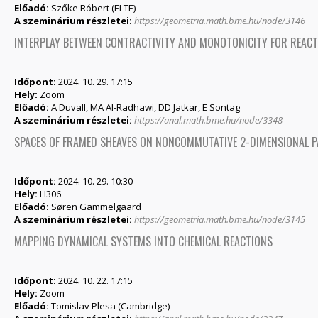
Előadó:
Szőke Róbert (ELTE)
A szeminárium részletei:
https://geometria.math.bme.hu/node/3146
INTERPLAY BETWEEN CONTRACTIVITY AND MONOTONICITY FOR REAC
Időpont:
2024. 10. 29. 17:15
Hely:
Zoom
Előadó:
A Duvall, MA Al-Radhawi, DD Jatkar, E Sontag
A szeminárium részletei:
https://anal.math.bme.hu/node/3348
SPACES OF FRAMED SHEAVES ON NONCOMMUTATIVE 2-DIMENSIONAL P
Időpont:
2024. 10. 29. 10:30
Hely:
H306
Előadó:
Søren Gammelgaard
A szeminárium részletei:
https://geometria.math.bme.hu/node/3145
MAPPING DYNAMICAL SYSTEMS INTO CHEMICAL REACTIONS
Időpont:
2024. 10. 22. 17:15
Hely:
Zoom
Előadó:
Tomislav Plesa (Cambridge)