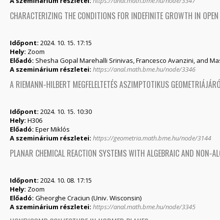
A szeminárium részletei:
https://anal.math.bme.hu/node/3347
CHARACTERIZING THE CONDITIONS FOR INDEFINITE GROWTH IN OPE
Időpont:
2024. 10. 15. 17:15
Hely:
Zoom
Előadó:
Shesha Gopal Marehalli Srinivas, Francesco Avanzini, and Ma
A szeminárium részletei:
https://anal.math.bme.hu/node/3346
A RIEMANN-HILBERT MEGFELELTETÉS ASZIMPTOTIKUS GEOMETRIÁJÁR
Időpont:
2024. 10. 15. 10:30
Hely:
H306
Előadó:
Eper Miklós
A szeminárium részletei:
https://geometria.math.bme.hu/node/3144
PLANAR CHEMICAL REACTION SYSTEMS WITH ALGEBRAIC AND NON-ALG
Időpont:
2024. 10. 08. 17:15
Hely:
Zoom
Előadó:
Gheorghe Craciun (Univ. Wisconsin)
A szeminárium részletei:
https://anal.math.bme.hu/node/3345