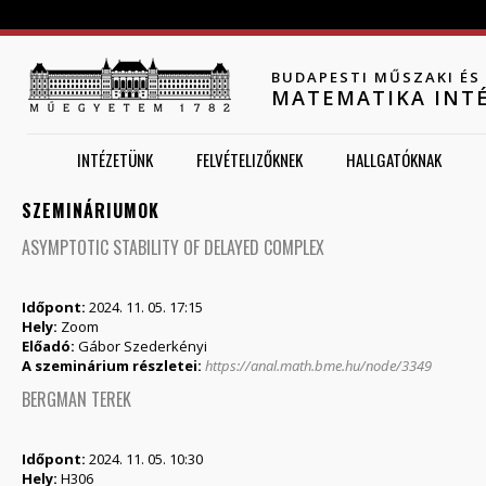
Jump to navigation
BUDAPESTI MŰSZAKI É
MATEMATIKA INT
INTÉZETÜNK
FELVÉTELIZŐKNEK
HALLGATÓKNAK
SZEMINÁRIUMOK
ASYMPTOTIC STABILITY OF DELAYED COMPLEX
Időpont:
2024. 11. 05. 17:15
Hely:
Zoom
Előadó:
Gábor Szederkényi
A szeminárium részletei:
https://anal.math.bme.hu/node/3349
BERGMAN TEREK
Időpont:
2024. 11. 05. 10:30
Hely:
H306