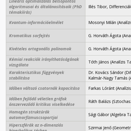
Lineáris optimalizálás belsőpontos
algoritmusai és általánosításaik (PhD
Illés Tibor, Differenci
témakiírás)
Kvantum-információelmélet
Mosonyi Milán (Analíz
Kromatikus sorfejtés
G. Horváth Ágota (Anal
Kivételes ortogonális polinomok
G. Horváth Ágota (Anal
Kémiai reakciók irányíthatóságának
Tóth János (Analízis T
vizsgálata
Karakterisztikus függvények
Dr. Kovács Sándor (Dif
stabilitása
Kalmár-Nagy Tamás (
Időben változó csatornák kapacitása
Farkas Lóránt (Analízi
Időben fejlődő véletlen gráfok
Ráth Balázs (Sztochas
önszerveződő kritikus viselkedése
Homogén struktúrák
Sági Gábor (Algebra T
automorfizmuscsoportjai
Hiperszférák az n-dimenziós
Szirmai Jenő (Geometr
hiperbolikus térben