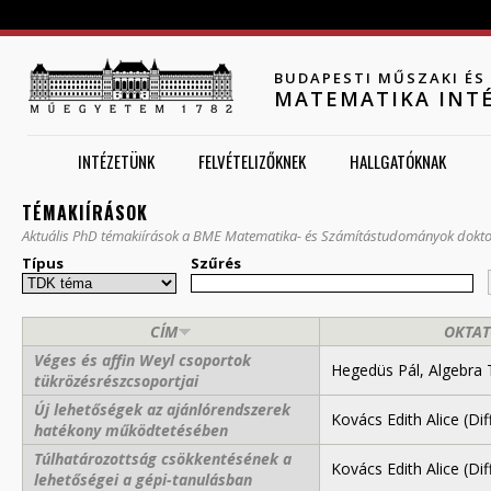
Jump to navigation
BUDAPESTI MŰSZAKI É
MATEMATIKA INT
INTÉZETÜNK
FELVÉTELIZŐKNEK
HALLGATÓKNAK
TÉMAKIÍRÁSOK
Aktuális PhD témakiírások a BME Matematika- és Számítástudományok dokto
Típus
Szűrés
CÍM
OKTAT
Véges és affin Weyl csoportok
Hegedüs Pál, Algebra
tükrözésrészcsoportjai
Új lehetőségek az ajánlórendszerek
Kovács Edith Alice (Di
hatékony működtetésében
Túlhatározottság csökkentésének a
Kovács Edith Alice (Di
lehetőségei a gépi-tanulásban