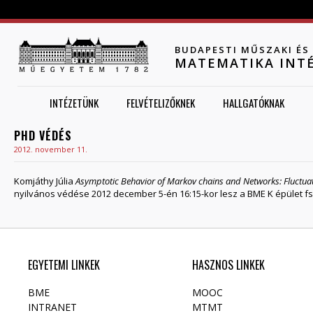
Jump to navigation
BUDAPESTI MŰSZAKI É
MATEMATIKA INT
INTÉZETÜNK
FELVÉTELIZŐKNEK
HALLGATÓKNAK
PHD VÉDÉS
2012. november 11.
Komjáthy Júlia
Asymptotic Behavior of Markov chains and Networks: Fluctuat
nyilvános védése 2012 december 5-én 16:15-kor lesz a BME K épület fs
EGYETEMI LINKEK
HASZNOS LINKEK
BME
MOOC
INTRANET
MTMT