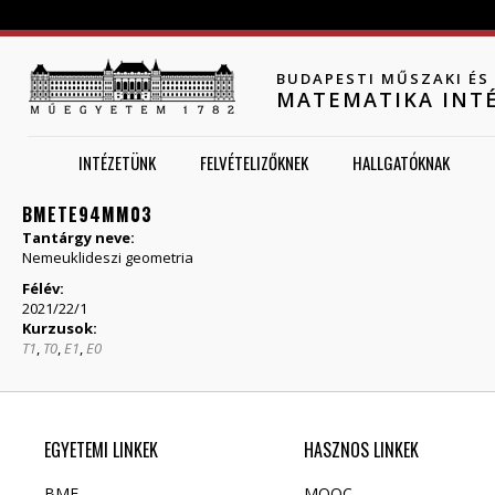
Jump to navigation
BUDAPESTI MŰSZAKI É
MATEMATIKA INT
INTÉZETÜNK
FELVÉTELIZŐKNEK
HALLGATÓKNAK
BMETE94MM03
Tantárgy neve:
Nemeuklideszi geometria
Félév:
2021/22/1
Kurzusok:
T1
,
T0
,
E1
,
E0
EGYETEMI LINKEK
HASZNOS LINKEK
BME
MOOC