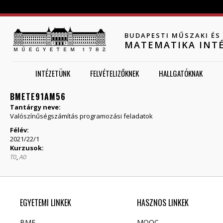
Jump to navigation
BUDAPESTI MŰSZAKI É
MATEMATIKA INT
INTÉZETÜNK
FELVÉTELIZŐKNEK
HALLGATÓKNAK
BMETE91AM56
Tantárgy neve:
Valószínűségszámítás programozási feladatok
Félév:
2021/22/1
Kurzusok:
T0
,
A0
EGYETEMI LINKEK
HASZNOS LINKEK
BME
MOOC