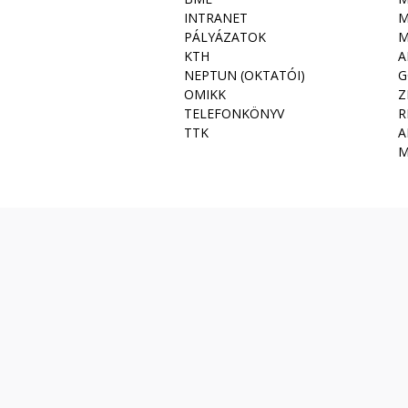
INTRANET
M
PÁLYÁZATOK
M
KTH
A
NEPTUN (OKTATÓI)
G
OMIKK
Z
TELEFONKÖNYV
R
TTK
A
M