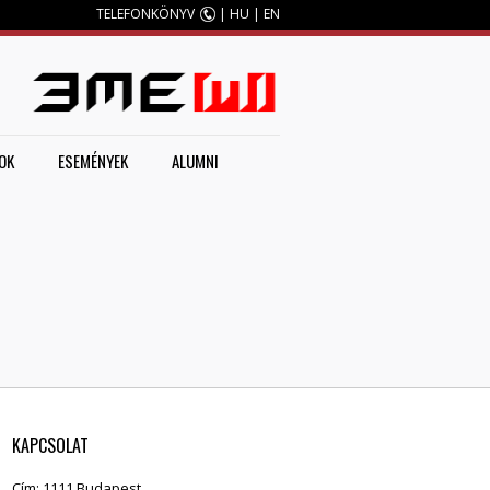
TELEFONKÖNYV
|
HU
|
EN
M
OK
ESEMÉNYEK
ALUMNI
KAPCSOLAT
Cím: 1111 Budapest,