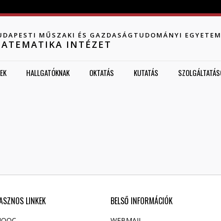
Jump to navigation
UDAPESTI MŰSZAKI ÉS GAZDASÁGTUDOMÁNYI EGYETE
ATEMATIKA INTÉZET
EK
HALLGATÓKNAK
OKTATÁS
KUTATÁS
SZOLGÁLTATÁS
ASZNOS LINKEK
BELSŐ INFORMÁCIÓK
OOC
WEBMAIL