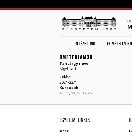
B
M
INTÉZETÜNK
FELVÉTELIZŐKN
BMETE91AM38
Tantárgy neve:
Algebra 1
Félév:
2021/22/1
Kurzusok:
T0
,
T1
,
A0
,
A1
,
TV
,
AV
EGYETEMI LINKEK
H
BME
M