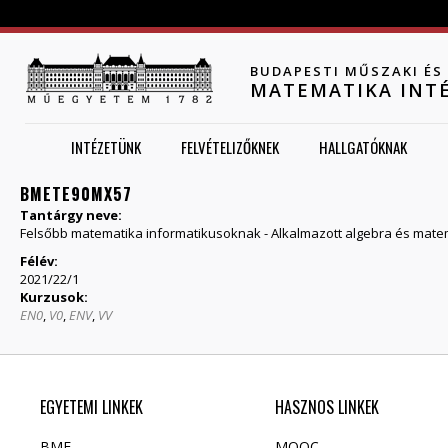
Jump to navigation
BUDAPESTI MŰSZAKI É
MATEMATIKA INT
INTÉZETÜNK
FELVÉTELIZŐKNEK
HALLGATÓKNAK
BMETE90MX57
Tantárgy neve:
Felsőbb matematika informatikusoknak - Alkalmazott algebra és matem
Félév:
2021/22/1
Kurzusok:
EN0
,
V0
,
ENV
,
VV
EGYETEMI LINKEK
HASZNOS LINKEK
BME
MOOC