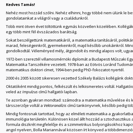
Kedves Tamás!
Nehéz most hozzád szólni. Nehéz elhinni, hogy többé nem ülünk le b
gondolatainkat a világról vagy a családunkról.
Több mint ötven évet töltöttünk egymás közvetlen közelében. Kollégák
egy több mint fél évszázados barátság.
Sokat beszélgettünk matematikáról, a matematika tanításáról, politik
marad, feleségeinkről, gyermekeinkről, majd később unokáinkról. Mi
gondolkodtál. Véleményed mély, átgondolt és mindig alapos volt, ugya
1972-ben szereztél villamosmérnöki diplomát a Budapesti Műszaki Egy
Matematika Tanszékére vezetett. 1978-ban az Eötvös Loránd Tudomán
matematikus doktori címet, 1994-ben pedig PhD-fokozatot nyertél.
2000 és 2005 között sikeresen vezetted Székely Balázs kollégánk dokt
Oktatóként mindig pontos, felkészült és lelkiismeretes voltál. Hallgatói
veled az
Impulzus
című hallgatói lapban.
Te azonban gyakran mondtad: számodra a matematika művelése és kutat
társszerzője voltál a
Vektoranalízis
című tankönyvnek, később pedig töb
Mindig fontosnak tartottad, hogy az elméleti matematika a gyakorlatb
immunológia területén. Különösen közel állt hozzád a sztochasztikus an
formula diszkrét megfelelője és a szimmetrikus bolyongásokhoz kapcso
angol nyelven, Bolla Mariannával közösen írt könyved a többdimenziós