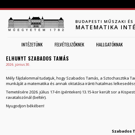
Jump to navigation
BUDAPESTI MŰSZAKI É
MATEMATIKA INT
INTÉZETÜNK
FELVÉTELIZŐKNEK
HALLGATÓKNAK
ELHUNYT SZABADOS TAMÁS
2026. június 30.
Mély fájdalommal tudatjuk, hogy Szabados Tamás, a Sztochasztika T
munkáját a matematika és annak oktatása iránti hatalmas lelkesedé
Temetésére 2026. július 17-én (pénteken) 13.15-kor került sor a Kispes
ravatalozónál (beltér).
Nyugodjon békében!
Szabados T