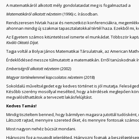
A matematikáról alkotott mély gondolataidat meg is fogalmaztad a
Matematikáról alkotott nézeteim
(1996) c. írásodban.
Rendszeresen hívtak hazai és nemzetközi konferenciákra, megemléke
ahonnan mindig új szakmai tapasztalatokkal tértél haza. Ezekből mi, kol
Az Egyetem számos kitüntetéssel ismerte el munkádat. Többször kaptál
Kiváló Oktató Díjat
.
Tagja voltál a Bolyai János Matematikai Társulatnak, az American Math
Érdeklődésed messze túlmutatott a matematikán. Erről tanúskodnak írá
Emberiségről alkotott nézeteim
(2002)
Magyar történelemmel kapcsolatos nézeteim
(2018)
Sokoldalú műveltségedet egy kedves történet is jól mutatja. Feleséged 
Később szerény mosollyal mesélted, hogy a kérdések meglepően könnyűn
megvalósíthattátok a tervezett lakásfelújítást.
Kedves Tamás!
Mindig tiszteltem benned, hogy bármilyen magasra jutottál tudósként
Látszott rajtad, mennyire szereted őket, és mennyire fontosak számo
Most nagyon nehéz búcsút mondani.
Hiányozni fog a nyugodt jelenléted. Hiányozni fognak a beszélgetései