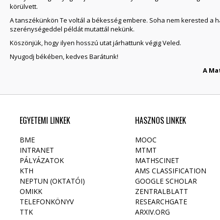
körülvett.
A tanszékünkön Te voltál a békesség embere. Soha nem kerested a h
szerénységeddel példát mutattál nekünk.
Köszönjük, hogy ilyen hosszú utat járhattunk végig Veled.
Nyugodj békében, kedves Barátunk!
A Ma
EGYETEMI LINKEK
HASZNOS LINKEK
BME
MOOC
INTRANET
MTMT
PÁLYÁZATOK
MATHSCINET
KTH
AMS CLASSIFICATION
NEPTUN (OKTATÓI)
GOOGLE SCHOLAR
OMIKK
ZENTRALBLATT
TELEFONKÖNYV
RESEARCHGATE
TTK
ARXIV.ORG