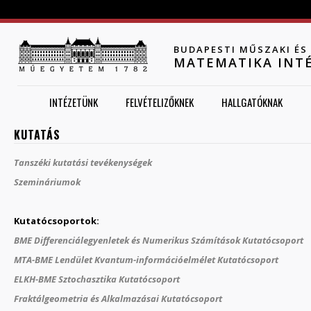
Jump to navigation
BUDAPESTI MŰSZAKI É
MATEMATIKA INT
INTÉZETÜNK
FELVÉTELIZŐKNEK
HALLGATÓKNAK
KUTATÁS
Tanszéki kutatási tevékenységek
Szemináriumok
Kutatócsoportok:
BME Differenciálegyenletek és Numerikus Számítások Kutatócsoport
MTA-BME Lendület Kvantum-információelmélet Kutatócsoport
ELKH-BME Sztochasztika Kutatócsoport
Fraktálgeometria és Alkalmazásai Kutatócsoport