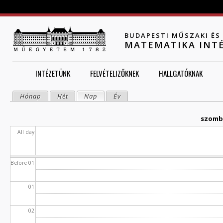
Jump to navigation
BUDAPESTI MŰSZAKI É
MATEMATIKA INT
INTÉZETÜNK
FELVÉTELIZŐKNEK
HALLGATÓKNAK
Hónap
Hét
Nap
(aktív fül)
Év
ELSŐDLEGES FÜLEK
szomba
All day
Before 01
01
02