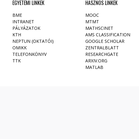
EGYETEMI LINKEK
HASZNOS LINKEK
12
BME
MOOC
13
INTRANET
MTMT
PÁLYÁZATOK
MATHSCINET
14
KTH
AMS CLASSIFICATION
NEPTUN (OKTATÓI)
GOOGLE SCHOLAR
OMIKK
ZENTRALBLATT
15
TELEFONKÖNYV
RESEARCHGATE
TTK
ARXIV.ORG
16
MATLAB
17
18
19
20
21