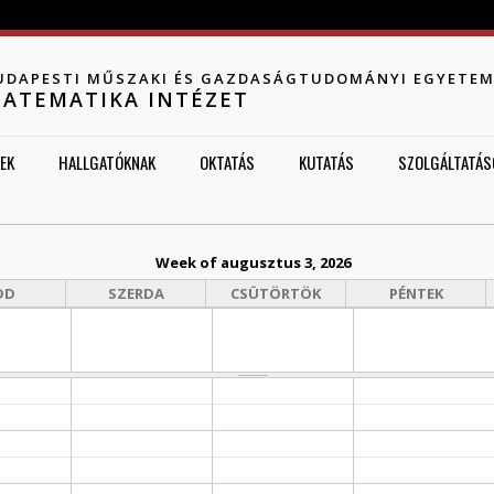
Jump to navigation
UDAPESTI MŰSZAKI ÉS GAZDASÁGTUDOMÁNYI EGYETE
ATEMATIKA INTÉZET
EK
HALLGATÓKNAK
OKTATÁS
KUTATÁS
SZOLGÁLTATÁS
Week of augusztus 3, 2026
DD
SZERDA
CSÜTÖRTÖK
PÉNTEK