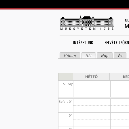
B
M
INTÉZETÜNK
FELVÉTELIZŐKN
Hónap
Hét
(aktív fül)
Nap
Év
ELSŐDLEGES FÜLEK
HÉTFŐ
KE
All day
Before 01
01