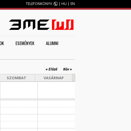
TELEFONKÖNYV
|
HU
|
EN
M
OK
ESEMÉNYEK
ALUMNI
« Előző
Köv »
SZOMBAT
VASÁRNAP