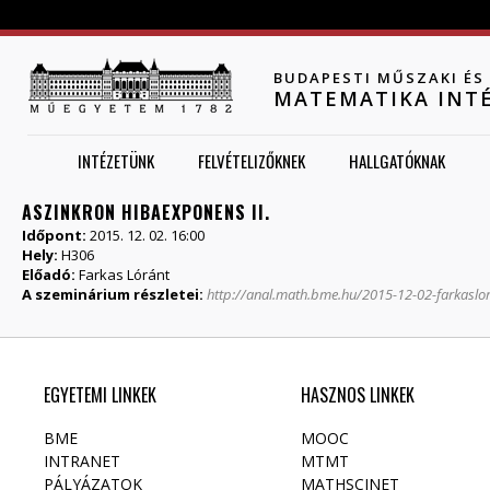
Jump to navigation
BUDAPESTI MŰSZAKI É
MATEMATIKA INT
INTÉZETÜNK
FELVÉTELIZŐKNEK
HALLGATÓKNAK
ASZINKRON HIBAEXPONENS II.
Időpont:
2015. 12. 02. 16:00
Hely:
H306
Előadó:
Farkas Lóránt
A szeminárium részletei:
http://anal.math.bme.hu/2015-12-02-farkaslo
EGYETEMI LINKEK
HASZNOS LINKEK
BME
MOOC
INTRANET
MTMT
PÁLYÁZATOK
MATHSCINET