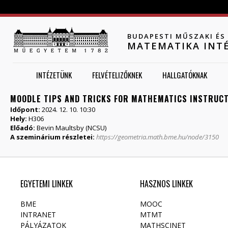
Jump to navigation
BUDAPESTI MŰSZAKI É
MATEMATIKA INT
INTÉZETÜNK
FELVÉTELIZŐKNEK
HALLGATÓKNAK
MOODLE TIPS AND TRICKS FOR MATHEMATICS INSTRUC
Időpont:
2024. 12. 10. 10:30
Hely:
H306
Előadó:
Bevin Maultsby (NCSU)
A szeminárium részletei:
https://geometria.math.bme.hu/node/3150
EGYETEMI LINKEK
HASZNOS LINKEK
BME
MOOC
INTRANET
MTMT
PÁLYÁZATOK
MATHSCINET